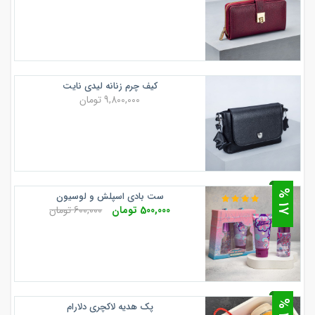
کیف چرم زنانه لیدی نایت
9,800,000 تومان
7
ست بادی اسپلش و لوسیون
1
%
500,000 تومان
600,000 تومان
5
پک هدیه لاکچری دلارام