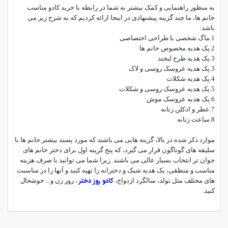
به منظور راهنمایی و کمک بیشتر به شما در رابطه با خرید کادو مناسب
خانم ها، ما چند گزینه پیشنهادی در اینجا ارائه کردیم که به شرح زیر می
باشد:
1.ماگ شخصی با طراحی اختصاصی
2.پک هدیه مخصوص خانم ها
3.پک هدیه طرح لبخند
3.پک هدیه عروسک روسی و لاک
4.پک هدیه شکلات
5.پک هدیه عروسک روسی و شکلات
6.پک هدیه عروسک موش
7.عطر و ادکلن زنانه
8.ساعت زنانه
موارد ذکر شده در بالا، گزینه هایی می باشند که مورد پسند بیشتر خانم ها با
سلیقه های گوناگون قرار می گیرد، که پنج گزینه اول برای دختر خانم های
جوان تر انتخاب بسیار عالی می باشند. زیرا شما می توانید با صرف هزینه
مناسب و منطقی، یک هدیه شیک و دخترانه را تهیه کنید و آنها را در مناسبت
کادو روز دختر
های مختلف مثل تولد، سالگرد ازدواج،
، روز زن و... خوشحال
کنید.