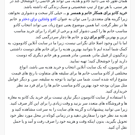
همان طور که می دانید کادو و هدیه، می تواند هر خانمی را خوشحال کند در
هر سنی، با هر نوع از تیپ شخصیتی و سبک زندگی که داشته باشد.
خرید کادو برای همکار خانم و همسر و ...
خیلی کار سخت و دشواری نخواهد،
کادو ولنتاین برای دختر
زیرا گزینه های متعددی را می توان به عنوان
و خانم
ها در نظر گرفت. اما همین موضوع یعنی تنوع زیاد، می تواند انتخاب کادو
مناسب خانم ها را کمی دشوار کند و برخی از افراد را برای خرید مناسب
ترین و بهترین
کادو برای زن
و خانم ها دچار سردرگمی کند.
اما با این وجود اصلا جای نگرانی نیست، زیرا ما در سایت آنلاین کادومون، به
کمک شما آمده ایم تا بتوانید بهترین هدیه را برای خانم های دوست داشتنی
زندگیتون از قبیل مادر، همسر، مادر همسر و هر خانم دیگری که دوست
دارید او را خوشحال کنید؛ تهیه نمایید.
در کادومون، که یک سایت آنلاین انتخاب و خرید هدیه می باشد، انواع
مختلفی از کادو مناسب خانم ها برای سلیقه های متفاوت با رنج های قیمت
متنوع ارائه شده است. شما می توانید با توجه به سلیقه، سن و دیگر عوامل
مثل میزان بودجه خود بهترین کادو مناسب خانم ها را برای فرد مد نظر
خریداری کنید.
با استفاده از سایت کادومون دیگر نیازی نیست برای خرید یک کادو به مغازه
ها و فروشگاه های متعدد سر بزنید و وقت زیادی را برای این کار صرف کنید.
زیرا می توانید پیشنهادات و گزینه های سایت را به سرعت مشاهده کنید و
هدیه مد نظر خود را سفارش دهید و در زمانی کوتاه در محل مورد نظر خود
تحویل بگیرید، بدون اینکه وقت و هزینه خود را صرف رفت و آمد و یا حمل
نقل آن کنید.