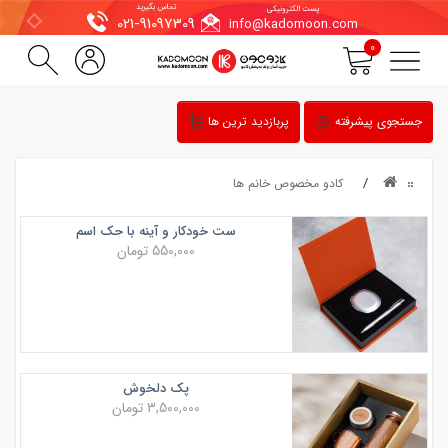
تماس بگیرید
پست الکترونیکی
021-91097309
info@kadomoon.com
0
جستجوی پیشرفته
پربازدید ترین ها
کادو مخصوص خانم ها
ست خودکار و آینه با حک اسم
550,000 تومان
پک دلخوش
3,500,000 تومان