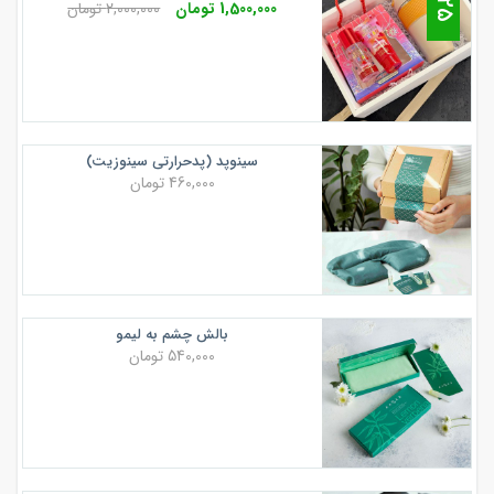
2
%
1,500,000 تومان
2,000,000 تومان
سینوپد (پدحرارتی سینوزیت)
460,000 تومان
بالش چشم به لیمو
540,000 تومان