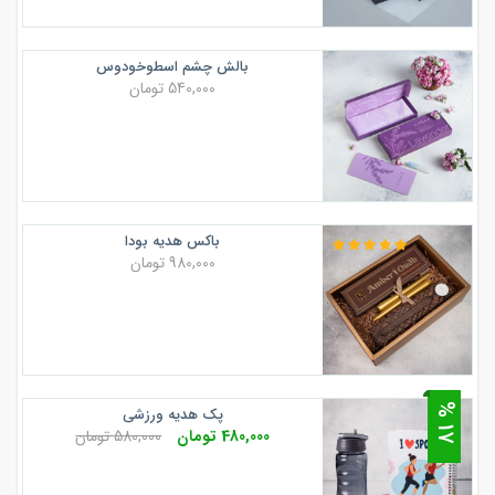
بالش چشم اسطوخودوس
540,000 تومان
باکس هدیه بودا
980,000 تومان
7
پک هدیه ورزشی
1
%
480,000 تومان
580,000 تومان