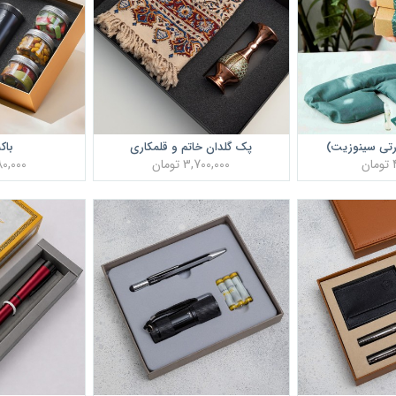
رتی سینوزیت)
پک گلدان خاتم و قلمکاری
باک
ن
3,700,000 تومان
4,980,000