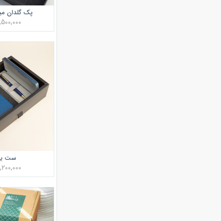
پک گلدان مین
3,500,000 توم
ست یو
3,200,000 توم