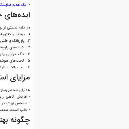
•
پک هدیه نمایشگا
ایده‌های 
در ادامه لیستی از ب
1. خودکار یا دفترچه یادداشت با لوگوی برند یکی از کلاسیک‌ترین و کاربردی‌ترین هدایای نمایشگاهی.
2. پاوربانک یا فلش مموری شخصی‌سازی‌شده مناسب برای شرکت‌های فناوری و بازدیدکنندگانی که همیشه در حرکت هستند.
3. کیسه‌های پارچه‌ای یا کیف دستی سازگار با محیط زیست و مناسب برای حمل وسایل نمایشگاهی.
4. ماگ حرارتی یا بطری آب کاربردی، شیک و مناسب برای همه افراد.
5. گجت‌های هوشمند کوچک مانند ساعت هوشمند ساده، پایه موبایل، یا کابل شارژ چندمنظوره.
6. محصولات سفارشی و خلاقانه مانند پازل با لوگوی برند، آویز کلید، یا تقویم رومیزی.
مزایای اس
هدایای شخصی‌سازی‌شد
• افزایش آگاهی از ب
• احساس ارزش در م
• جلب اعتماد: محصو
چگونه بهت