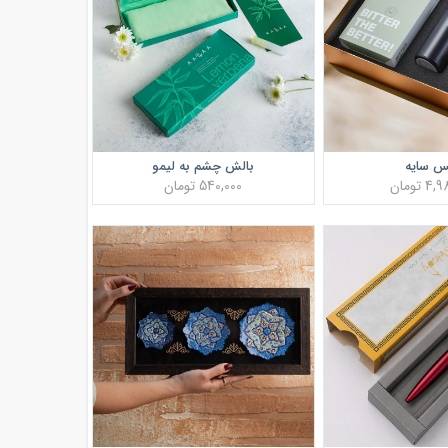
س سایه
بالش چشم به لیمو
 تومان
540,000 تومان