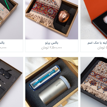
ینه با حک اسم
باکس پرتو
باک
ن
2,500,000 تومان
1,600,000