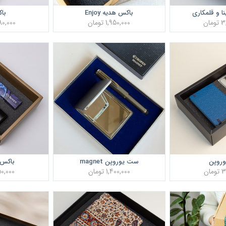
ا و قلمکاری
باکس هدیه Enjoy
باک
ان
1,950,000 تومان
3,480,000
روپن
ست یوروپن magnet
باکس 
ان
1,400,000 تومان
2,250,000