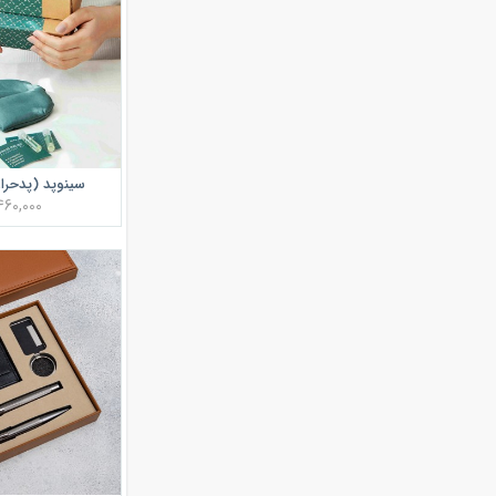
سینوپد (پدحرا
460,000 توما