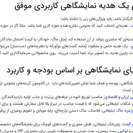
 یک هدیه نمایشگاهی کاربردی موفق
ثرگذار باشد، باید ویژگی‌های زیر را داشته باشد:
د
: هدیه‌ای انتخاب کنید که به‌نوعی نشان‌دهنده حوزه کاری شما باشد. مثلاً اگر در حوزه
یه‌ای که مشتری بتواند از آن استفاده کند (مثل ماگ، خودکار، یا کیف) احتمال ماندگار
ی
: یک هدیه خاص و متفاوت (مانند گجت‌های نوآورانه یا دفترچه‌های دست‌ساز) می‌تواند ش
ت پایین هدیه، به تصویر برند شما آسیب می‌زند. روی محصولاتی سرمایه‌گذاری کنید که
یای نمایشگاهی بر اساس بودجه و کاربرد
شگاهی، بودجه و هدف شما نقش تعیین‌کننده‌ای دارد. در کادومون گزینه‌های متنوعی از
 است:
 ارزان و اقتصادی
: مناسب توزیع انبوه در غرفه‌های پرتردد و جذب اولیه بازدیدکنندگان
شکلات تبلیغاتی می‌شود که با قیمت مناسب در تیراژ بالا قابل سفارش هستند و برای ا
زمره
: ماگ تبلیغاتی، فلاسک، ساک دستی پارچه‌ای، پایه موبایل و تقویم رومیزی از پرفروش
و گجت
: پاوربانک تبلیغاتی، فلش مموری و گجت‌های کوچک برای نمایشگاه‌های تخصصی، مخاطبان B2B و تکنولوژی‌محور
 و لوکس
: ست رومیزی، ست چرمی و محصولات نفیس برای مشتریان VIP و مدیران که حس حرفه‌ای بودن و احترام را منتقل می‌کنند.