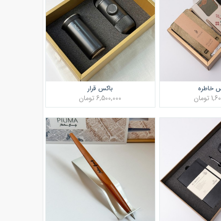
س خاطره
باکس قرار
 تومان
6,500,000 تومان