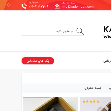
تماس بگیرید
پست الکترونیکی
021-91097309
info@kadomoon.com
زمانی
پک های سازمانی
ي
قيمت صعودي