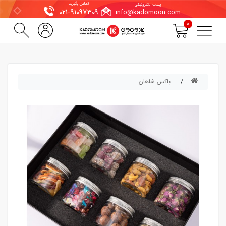
تماس بگیرید
پست الکترونیکی
021-91097309
info@kadomoon.com
0
باکس شاهان