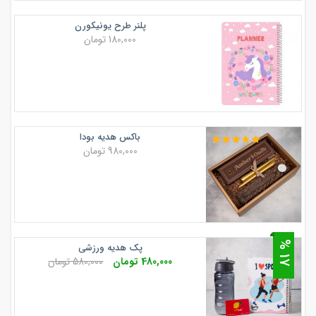
پلنر طرح یونیکورن
180,000 تومان
باکس هدیه بودا
980,000 تومان
7
پک هدیه ورزشی
1
%
480,000 تومان
580,000 تومان