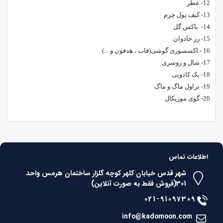
12- عطر
13- کیف پول چرم
14- باکس گل
15- رز جادوان
16 - اکسسوری گوشی(قاب ، هدفون و ...)
17- شال و روسری
18- پک کادویی
19- تراول ماگ و ماگ
20- گوی موزیکال
اطلاعات تماس
شهر قدس خیابان کلهر کوچه گلزار ساختمان هرمس واحد
301(فروش فقط به صورت آنلاین)
021-91097309
info@kadomoon.com