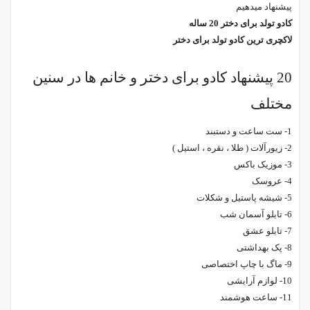
پیشنهاد میدهیم
کادو تولد برای دختر 20 ساله
لاکچری ترین کادو تولد برای دختر
20 پیشنهاد کادو برای دختر و خانم ها در سنین
مختلف
1- ست ساعت و دستبند
2- زیورآلات ( طلا ، نقره ، استیل )
3- موزیک باکس
4- عروسک
5- شیشه پاستیل و شکلات
6- تابلو آسمان شب
7- تابلو عشق
8- پک بهداشتی
9- ماگ با چاپ اختصاصی
10- لوازم آرایشی
11- ساعت هوشمند