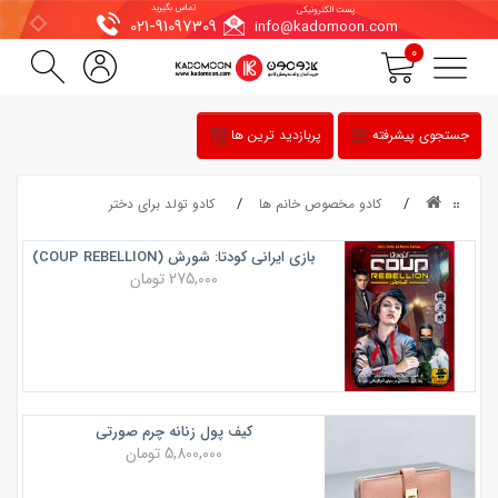
تماس بگیرید
پست الکترونیکی
021-91097309
info@kadomoon.com
0
جستجوی پیشرفته
پربازدید ترین ها
کادو مخصوص خانم ها
کادو تولد برای دختر
بازی ایرانی کودتا: شورش (COUP REBELLION)
275,000 تومان
کیف پول زنانه چرم صورتی
5,800,000 تومان