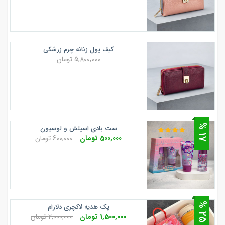
کیف پول زنانه چرم زرشکی
5,800,000 تومان
7
ست بادی اسپلش و لوسیون
1
%
500,000 تومان
600,000 تومان
5
پک هدیه لاکچری دلارام
2
%
1,500,000 تومان
2,000,000 تومان