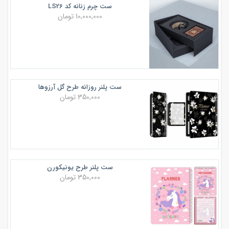
ست چرم زنانه کد LS26
10,000,000 تومان
ست پلنر روزانه طرح گل آرزوها
350,000 تومان
ست پلنر طرح یونیکورن
350,000 تومان