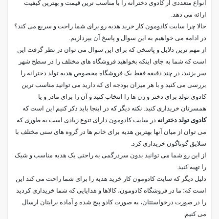
انواع متعددی از کادوی دخترانه را با مناسب ترین قیمت و بهترین کیفیت
ارائه می دهد.
حالا چرا سایت کادومون کار خرید هدیه رو برای شما راحت و سریع می کند؟
در ادامه می خواهیم به این سوال و پاسخ آن بپردازیم.
از مهم ترین دلایل و پاسخی که برای این سوال می توان در نظر گرفت این
است که شما به جای اینکه بخواهید فروشگاه های مختلف را در سطح شهر
سر بزنید، در چند دقیقه فقط یک فروشگاه مخصوص هدیه تولد دخترانه را
بررسی می کنید و با هر میزان بودجه ای که دارید می توانید مناسب ترین
کادوی تولد برای دختر و زن ها را انتخاب کنید و آن را برای مادر و یا
همسرتان خریداری کنید. نکته دیگر که در اینجا باید ذکر کنیم این است که
کادوی تولد دخترانه
در سایت کادومون دارای تنوع زیادی است به طوری که
می توان از میان آنها بهترین هدیه برای خانم ها در گروه های سنی مختلف با
سلایق گوناگون خریداری کرد.
از این رو شما می توانید بدون سردرگمی به راحتی یک هدیه مناسب و شیک
را تهیه کنید.
دلیل دیگر که سایت کادومون کار خرید هدیه را برای شما راحت می کند این
است که؛ ما در فروشگاه کادومون، کالاها و هدایایی که شما خریداری کردید
را در صورت درخواستتان، به صورت کادو پیچ شده و آماده برایتان ارسال
می کنیم.