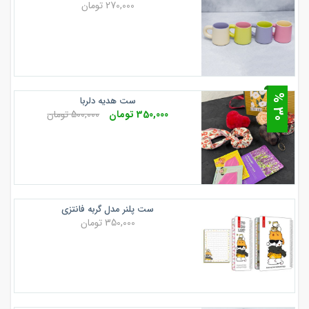
270,000 تومان
0
ست هدیه دلربا
3
%
350,000 تومان
500,000 تومان
ست پلنر مدل گربه فانتزی
350,000 تومان