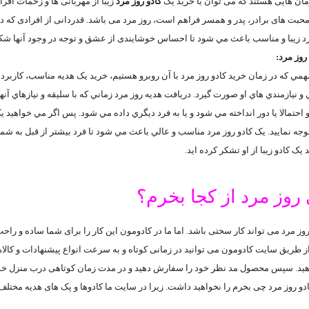
مان هایی هستند که می توان با خرید یک
کادو روز مرد
زيبا از مهربانی ها و زحمات افرا
حبت های برادر، پدر و همسر فراهم است، روز مرد می باشد. قدردانی از افرادی که در
رد زيبا و مناسب باعث مي شود تا احساس خوشایندی از عشق و توجه در وجود آنها شک
روز مرد:
مي که در زمان خريد کادو روز مرد با آن روبرو هستيم، خريد يک هديه مناسب، کاربردي و
و نيازمندي هاي او صورت گيرد. دريافت هديه روز مرد زماني که با سليقه و نيازهاي آنه
احتمالا يا دور انداخته مي شود و يا به فرد ديگري داده مي شود. پس اگر مي خواهيد يک
وجه نماييد. يک کادو روز مرد مناسب و عالي باعث مي شود تا فرد بيشتر از قبل به ش
 يک کادو زيبا از او تشکر کرده ايد.
 روز مرد از کجا بخرم؟
وز مرد می تواند کار سختی باشد. اما ما در کادومون این کار را برای شما ساده و راحت 
 طریق سایت کادومون می توانید در زمانی کوتاه و به سرعت انواع پیشنهادات و کالاها
ید. سپس محصول مد نظر خود را سفارش دهید و در مدت زمان کوتاهی درب منزل خود 
دو روز مرد چی بخرم را نخواهید داشت. زیرا در سایت ما کادوها و پک های هدیه مختلف 