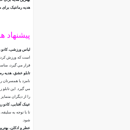
هدیه رمانتیک برای م
پیشنهاد هد
لباس ورزشی، کادو 
است که ورزش کردن م
قرار مي گيرد، مناس
تابلو عشق، هدیه رما
مي گيرد. اين تابلو 
را از ديگران متماي
عينک آفتابی، کادو ر
تا با توجه به سليقه
شود.
عطر و ادکلن، بهتری