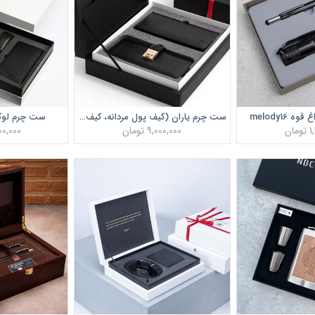
melody16
ست چرم لوکس 
ست چرم یاران (کیف پول مردانه، کیف پول زنانه)
ان
9,000,000 تومان
17,000,000