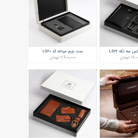
سه تکه LS22
ست چرم مردانه کد LS20
 تومان
2,900,000 تومان