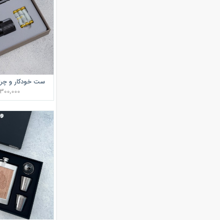
ست خودکار و چراغ قوه 
1,300,000 توم