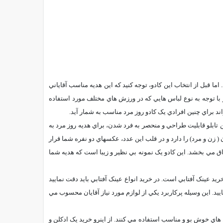
 قبل از انتخاب اين کادو، توجه کنيد که اين هديه مناسب آقاياني
با توجه به نوع لباس هايي که در ورزش هاي مختلف مورد استفاده
د براي چنين افرادي يک کادو روز مرد مناسب به شمار آيد.
 تابلو قابليت طراحي و منحصر به فرد شدن، براي هديه روز مرد به
ده است که نماد زوج بودن ( زن و مرد) را دارد و در قلب اين عدد، عکسهاي دو نفره شما قرار
اتاق مي بخشد. اين کادو يک نمونه بي نظير و زيبا است که هديه شما
يد عينک آفتابي است. در خريد انواع عينک آفتابي بايد دقت نماييد
اييد. اين وسيله پرکاربرد يکي از لوازم مورد نياز آقايان محسوب مي
 هاي خوش بو و مناسب استفاده مي کنند. از اينرو خريد يک ادکلن و