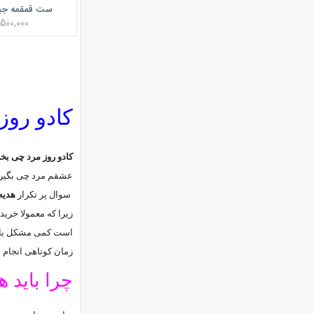
ست قمقمه جی
1,500,000 توم
کادو روز
کادو روز مرد چی بخ
عشقم مرد چی بگیر
سوال پر تکرار
هدیه
زیرا که معمولا خرید
است کمی مشکل باشد.
زمان کوتاهی انجام د
چرا بايد ه