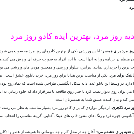
رد
یه روز مرد، بهترین ایده کادو روز مرد
روز مرد برای همسر
: لباس ورزشي يکي از بهترين کادوهاي روز مرد محسوب مي شود. اما
نظم در برنامه روزانه آنها است. يا اين افراد به صورت حرفه اي ورزش مي کنند و 
ب ترين را خريداري نماييد. پيراهن، شلوار ورزشي و همچنين هودي هاي ورزشي مي توان
نتیک برای مرد
: يکي از مناسب ترين هدايا براي روز مرد، خريد تابلوي عشق است. اين
نامزد يا همسرتان را دارد. در وسط اين تابلو عدد 2 به شکل انگليسي طراحي ش
را مي توان روي ديوار نصب کرد يا حتي روي طاقچه يا ميز قرار داد که جلوه زيبايي به 
ز مي کند و بيان کننده عشق شما به همسرتان است.
وز مرد لاکچری
: از ديگر مواردي که براي کادو روز مرد بسيار مناسب به نظر مي رسد، خر
، آناتومي چهره فرد و رنگ هاي متنوع قاب هاي عينک آفتابي، گزينه مناسبي را انتخاب نم
ن هدیه برای عشقم مرد
: آقان چه در محل کار و چه ميهماني ها هميشه از عطر و ادکلن