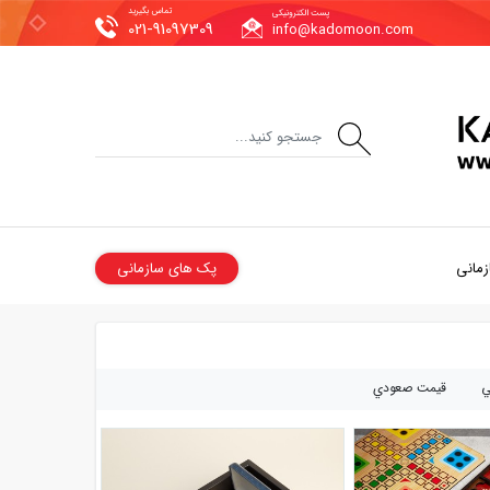
تماس بگیرید
پست الکترونیکی
021-91097309
info@kadomoon.com
زمانی
پک های سازمانی
ي
قيمت صعودي