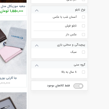
نوع تابلو
1,550,000 تومان
آسمان شب با عکس
تابلو فرش
عکس دار
پیچیدگی و سختی بازی
سبک
گروه سنی
8 سال به بالا
جا کارتی یوروپن A
3,000,000 توم
فقط کالاهای موجود