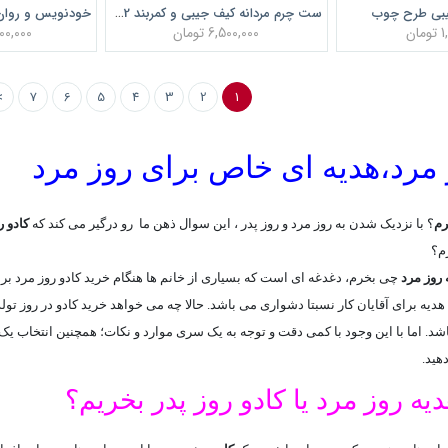
بی طرح چوب
ست چرم مردانه کیف جیبی و کمربند LS2
ان
6,500,000 تومان
6,000,000
>
7
6
5
4
3
2
1
 مرد،هدیه ای خاص برای روز مرد
رم
؟
با نزدیک شدن به روز مرد و روز پدر ، این سوال ذهن ما رو درگیر می کند که
کادو 
م؟
 روز مرد
چی بخرم، دغدغه ای است که بسیاری از خانم ها هنگام خرید کادو روز مرد ب
 هدیه برای آقایان کار نسبتا دشواری می باشد. حالا چه می خواهد خرید کادو در روز تو
 اما با این وجود با کمی دقت و توجه به یک سری موارد و نکات؛ همچنین انتخاب یک ف
هید.
ديه روز مرد يا کادو روز پدر بخريم؟