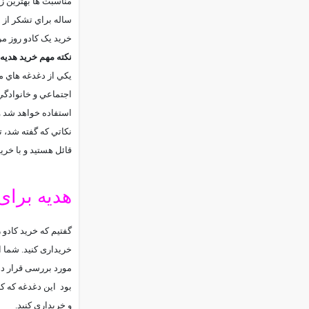
مناسبت ها بهترین ز
ساله براي تشکر از م
خريد يک کادو روز م
نکته مهم خريد هديه 
يکي از دغدغه هاي مه
اجتماعي و خانوادگي 
استفاده خواهد شد و 
نکاتي که گفته شد، ت
قائل هستيد و با خريد
هدیه برای
گفتیم که خرید کادو ر
خریداری کنید.
شما از
مورد بررسی قرار ده
بود این دغدغه که کا
و خریداری کنید.