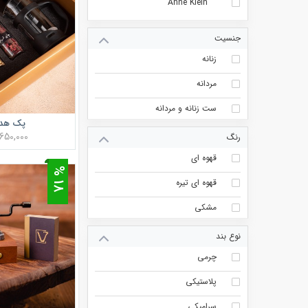
Anne Klein
جنسیت
زنانه
مردانه
ست زنانه و مردانه
پک هدی
1,650,000 توم
رنگ
قهوه ای
8
قهوه ای تیره
1
%
مشکی
نوع بند
چرمی
پلاستیکی
سرامیکی