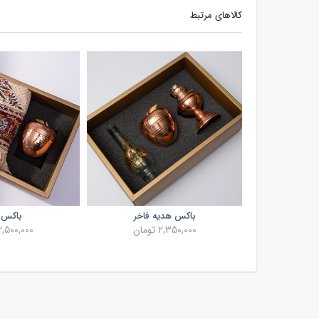
کالاهای مرتبط
باکس هدیه فاخر
باکس پ
2,350,000 تومان
2,500,000 توما