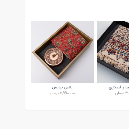
نا و قلمکاری
باکس پردیس
مان
5,990,000 تومان