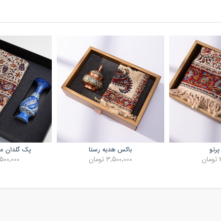
رتو
باکس هدیه رستا
پک گلدان می
ن
3,500,000 تومان
3,500,000 تو