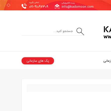
تماس بگیرید
پست الکترونیکی
021-91097309
info@kadomoon.com
زمانی
پک های سازمانی